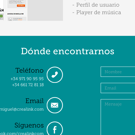
- Perfil de usuario
- Player de música
Dónde encontrarnos
Teléfono
+34 971 90 95 95
+34 661 72 81 18
Email
miguel@crealink.com
Síguenos
ok.com/crealinkcom