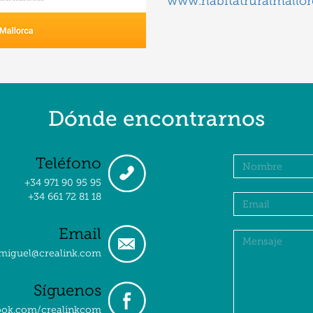
www.habitatruralmallor
Dónde encontrarnos
Teléfono
+34 971 90 95 95
+34 661 72 81 18
Email
miguel@crealink.com
Síguenos
ok.com/crealinkcom